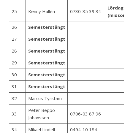
Lördag stä
25
Kenny Hallén
0730-35 39 34
(midsomma
26
Semesterstängt
27
Semesterstängt
28
Semesterstängt
29
Semesterstängt
30
Semesterstängt
31
Semesterstängt
32
Marcus Tyrstam
Peter Beppo
33
0706-03 87 96
Johansson
34
Mikael Lindell
0494-10 184